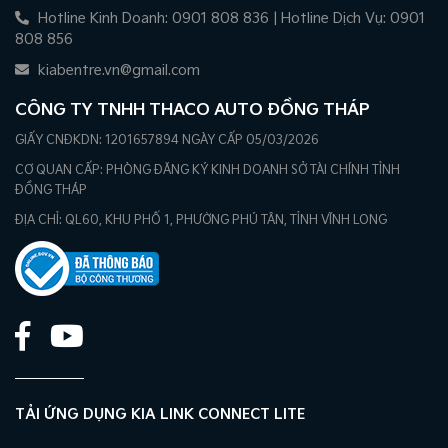
Hotline Kinh Doanh: 0901 808 836 | Hotline Dịch Vụ: 0901
808 856
kiabentre.vn@gmail.com
CÔNG TY TNHH THACO AUTO ĐỒNG THÁP
GIẤY CNĐKDN: 1201657894 NGÀY CẤP 05/03/2026
CƠ QUAN CẤP: PHÒNG ĐĂNG KÝ KINH DOANH SỞ TÀI CHÍNH TỈNH
ĐỒNG THÁP
ĐỊA CHỈ: QL60, KHU PHỐ 1, PHƯỜNG PHÚ TÂN, TỈNH VĨNH LONG
TẢI ỨNG DỤNG KIA LINK CONNECT LITE