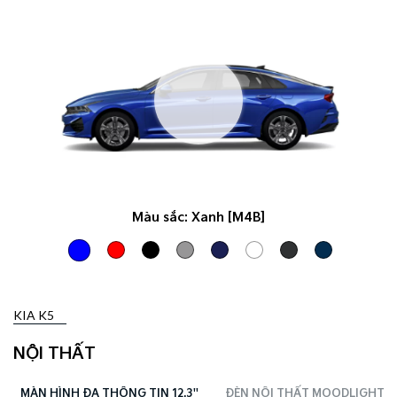
Màu sắc:
Xanh [M4B]
KIA K5
NỘI THẤT
MÀN HÌNH ĐA THÔNG TIN 12.3''
ĐÈN NỘI THẤT MOODLIGHT 64