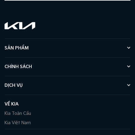
động, camera 360, cảm biến hỗ trợ đỗ xe trước & sau,
cảnh báo áp suất lốp, hiển thị cảnh báo điểm mù lên màn
hình thông tin BVM.
SẢN PHẨM
CHÍNH SÁCH
DỊCH VỤ
VỀ KIA
Kia Toàn Cầu
Kia Việt Nam