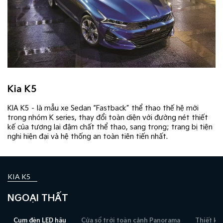
Kia K5
KIA K5 – là mẫu xe Sedan “Fastback” thể thao thế hệ mới
trong nhóm K series, thay đổi toàn diện với đường nét thiết
kế của tương lai đậm chất thể thao, sang trọng; trang bị tiện
nghi hiện đại và hệ thống an toàn tiên tiến nhất.​
KIA K5
NGOẠI THẤT
Cụm đèn LED hậu
Cửa sổ trời toàn cảnh Panorama
Thiết kế đ