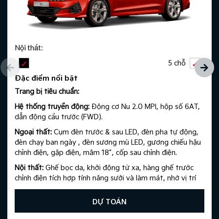
Nội thất:
5 chỗ
Đặc điểm nổi bật
Trang bị tiêu chuẩn:​
Hệ thống truyền động:
Động cơ Nu 2.0 MPI, hộp số 6AT,
dẫn động cầu trước (FWD).​
Ngoại thất:
Cụm đèn trước & sau LED, đèn pha tự động,
đèn chạy ban ngày , đèn sương mù LED, gương chiếu hậu
chỉnh điện, gập điện, mâm 18”, cốp sau chỉnh điện.​
Nội thất:
Ghế bọc da, khởi động từ xa, hàng ghế trước
chỉnh điện tích hợp tính năng sưởi và làm mát, nhớ vị trí
ghế lái, điều hòa tự động, 6 loa, màn hình giải trí AVN
10.25”, màn hình đa thông tin 12.3”.
DỰ TOÁN
​ An toàn:
Hệ thống hỗ trợ ABS, HAC, ESC, 6 túi khí, ga tự