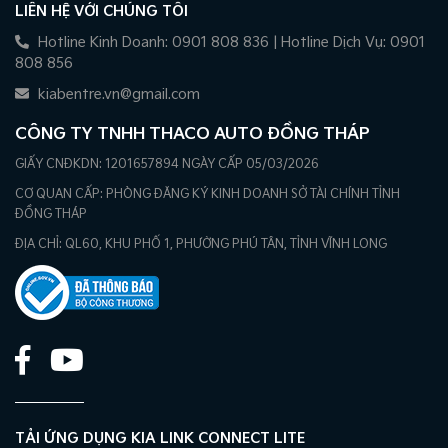
LIÊN HỆ VỚI CHÚNG TÔI
Hotline Kinh Doanh: 0901 808 836 | Hotline Dịch Vụ: 0901
808 856
kiabentre.vn@gmail.com
CÔNG TY TNHH THACO AUTO ĐỒNG THÁP
GIẤY CNĐKDN: 1201657894 NGÀY CẤP 05/03/2026
CƠ QUAN CẤP: PHÒNG ĐĂNG KÝ KINH DOANH SỞ TÀI CHÍNH TỈNH
ĐỒNG THÁP
ĐỊA CHỈ: QL60, KHU PHỐ 1, PHƯỜNG PHÚ TÂN, TỈNH VĨNH LONG
TẢI ỨNG DỤNG KIA LINK CONNECT LITE