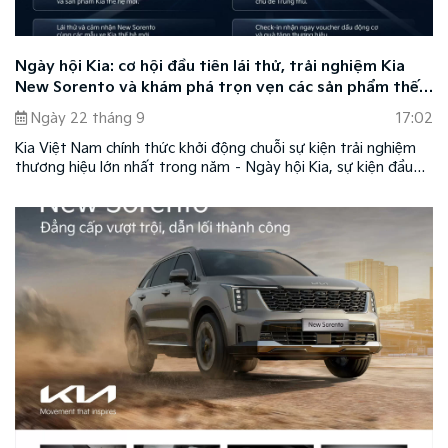
Ngày hội Kia: cơ hội đầu tiên lái thử, trải nghiệm Kia
New Sorento và khám phá trọn vẹn các sản phẩm thế
hệ mới của Kia
Ngày 22 tháng 9
17:02
Kia Việt Nam chính thức khởi động chuỗi sự kiện trải nghiệm
thương hiệu lớn nhất trong năm – Ngày hội Kia, sự kiện đầu
tiên diễn ra trong hai ngày Thứ Bảy và Chủ Nhật - 27 &
28/9/2025 tại Sân M1, Khu đô thị Sala (TP. Thủ Đức, TP.HCM).