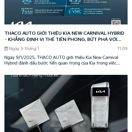
THACO AUTO GIỚI THIỆU KIA NEW CARNIVAL HYBRID
– KHẲNG ĐỊNH VỊ THẾ TIÊN PHONG, BỨT PHÁ VỚI
CÔNG NGHỆ XANH HYBRID
Ngày 9 tháng 1
11:09
Ngày 9/1/2025, THACO AUTO giới thiệu Kia New Carnival
Hybrid đánh dấu bước tiến quan trọng của Kia trong việc
mang đến những sản phẩm có hiệu suất vận hành mạnh mẽ,
với công nghệ tiên tiến, thân thiện môi trường, đồng thời
khẳng định vị thế dẫn đầu của thương hiệu Kia tại Việt Nam.