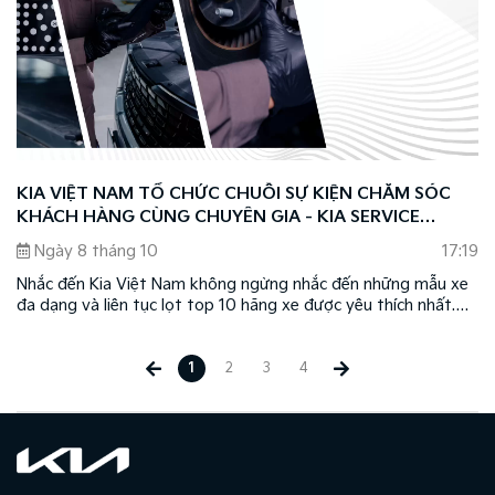
KIA VIỆT NAM TỔ CHỨC CHUỖI SỰ KIỆN CHĂM SÓC
KHÁCH HÀNG CÙNG CHUYÊN GIA - KIA SERVICE
CLINIC 2024
Ngày 8 tháng 10
17:19
Nhắc đến Kia Việt Nam không ngừng nhắc đến những mẫu xe
đa dạng và liên tục lọt top 10 hãng xe được yêu thích nhất.
Bên cạnh đó, Kia còn gây ấn tượng với khách hàng Việt Nam
nhờ sự tận tâm và chuyên nghiệp trong việc triển khai tốt các
dịch vụ hậu mãi.
1
2
3
4