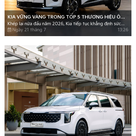
KIA VỮNG VÀNG TRONG TOP 5 THƯƠNG HIỆU Ô
Khép lại nửa đầu năm 2026, Kia tiếp tục khẳng định sức
TÔ BÁN CHẠY NHẤT NỬA ĐẦU NĂM 2026
hút trên thị trường ô tô Việt Nam với gần 16.000 xe được
Ngày 21 tháng 7
13:26
bàn giao đến tay khách hàng, tăng trưởng hơn 50% so với
cùng kỳ năm 2025.