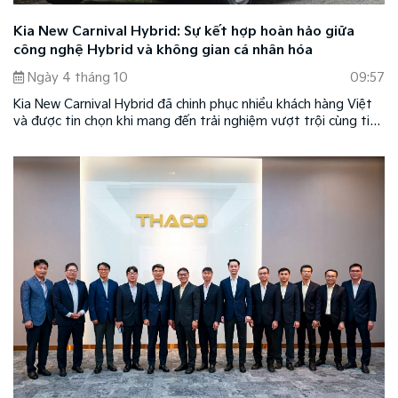
Kia New Carnival Hybrid: Sự kết hợp hoàn hảo giữa
công nghệ Hybrid và không gian cá nhân hóa
Ngày 4 tháng 10
09:57
Kia New Carnival Hybrid đã chinh phục nhiều khách hàng Việt
và được tin chọn khi mang đến trải nghiệm vượt trội cùng tiện
nghi theo xu hướng mới ở phân khúc xe cao cấp cỡ lớn. Đồng
thời, mẫu xe cũng là sự kết hợp hoàn hảo giữa công nghệ
xanh Hybrid và không gian cá nhân hóa theo phong cách của
chủ nhân, tôn vinh đẳng cấp của chủ sở hữu.