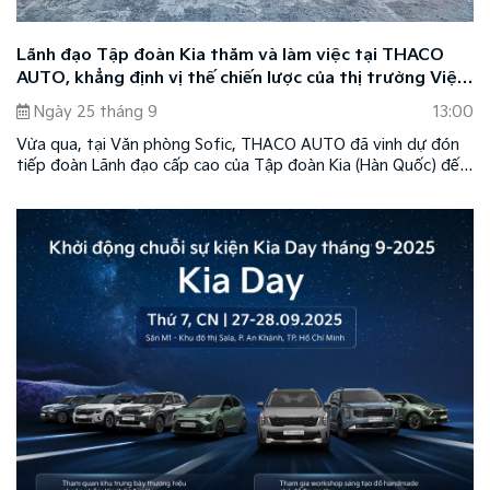
Lãnh đạo Tập đoàn Kia thăm và làm việc tại THACO
AUTO, khẳng định vị thế chiến lược của thị trường Việt
Nam
Ngày 25 tháng 9
13:00
Vừa qua, tại Văn phòng Sofic, THACO AUTO đã vinh dự đón
tiếp đoàn Lãnh đạo cấp cao của Tập đoàn Kia (Hàn Quốc) đến
thăm và làm việc. Chuyến thăm nhằm thắt chặt hơn nữa mối
quan hệ hợp tác chiến lược và thảo luận về kế hoạch phát
triển thương hiệu Kia tại Việt Nam trong giai đoạn mới.