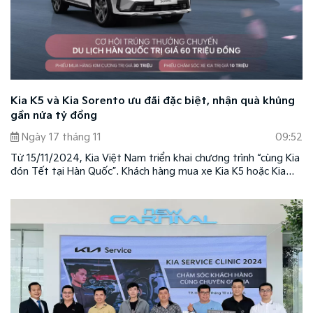
Kia K5 và Kia Sorento ưu đãi đặc biệt, nhận quà khủng
gần nửa tỷ đồng
Ngày 17 tháng 11
09:52
Từ 15/11/2024, Kia Việt Nam triển khai chương trình “cùng Kia
đón Tết tại Hàn Quốc”. Khách hàng mua xe Kia K5 hoặc Kia
Sorento tại các showroom trên toàn quốc sẽ có cơ hội tham
gia rút thăm trúng thưởng với nhiều giải thưởng hấp dẫn.
Chương trình áp dụng theo các điều kiện và điều khoản do
thương hiệu quy định.