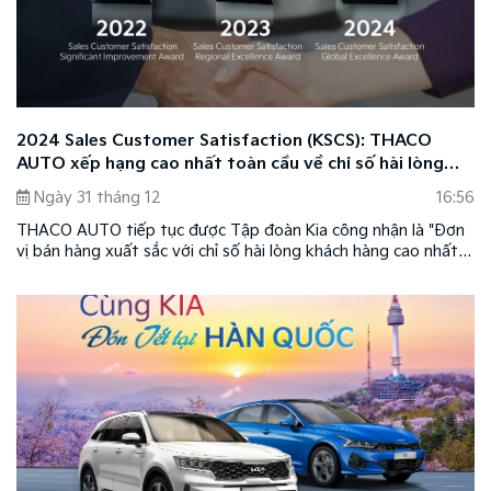
2024 Sales Customer Satisfaction (KSCS): THACO
AUTO xếp hạng cao nhất toàn cầu về chỉ số hài lòng
của khách hàng mua xe
Ngày 31 tháng 12
16:56
THACO AUTO tiếp tục được Tập đoàn Kia công nhận là "Đơn
vị bán hàng xuất sắc với chỉ số hài lòng khách hàng cao nhất"
năm 2024 thông qua khảo sát "2024 Sales Customer
Satisfaction (KSCS)" được thực hiện trên 33 quốc gia. Đây là
minh chứng cho chất lượng dịch vụ hàng đầu mà THACO
AUTO mang đến cho khách hàng, giúp đơn vị được vinh danh
liên tiếp trong ba năm.