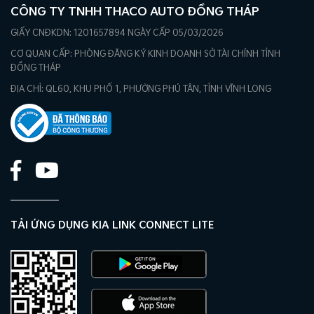
CÔNG TY TNHH THACO AUTO ĐỒNG THÁP
GIẤY CNĐKDN: 1201657894 NGÀY CẤP 05/03/2026
CƠ QUAN CẤP: PHÒNG ĐĂNG KÝ KINH DOANH SỞ TÀI CHÍNH TỈNH
ĐỒNG THÁP
ĐỊA CHỈ: QL60, KHU PHỐ 1, PHƯỜNG PHÚ TÂN, TỈNH VĨNH LONG
TẢI ỨNG DỤNG KIA LINK CONNECT LITE