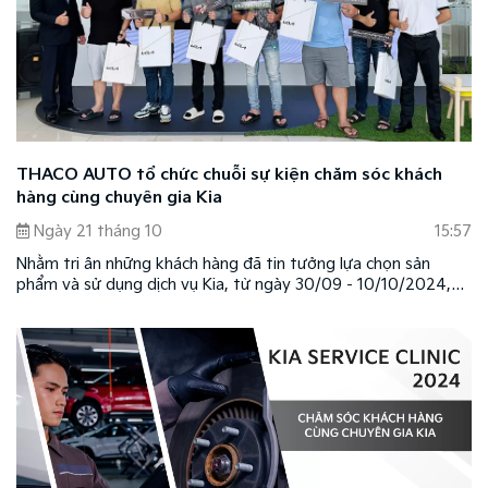
THACO AUTO tổ chức chuỗi sự kiện chăm sóc khách
hàng cùng chuyên gia Kia
Ngày 21 tháng 10
15:57
Nhằm tri ân những khách hàng đã tin tưởng lựa chọn sản
phẩm và sử dụng dịch vụ Kia, từ ngày 30/09 - 10/10/2024,
THACO AUTO đã tổ chức thành công chuỗi sự kiện Chăm sóc
khách hàng cùng chuyên gia Kia (Kia Service Clinic), tạo điều
kiện để khách hàng được kiểm tra và tư vấn xe miễn phí với
nhiều ưu đãi và quà tặng hấp dẫn.